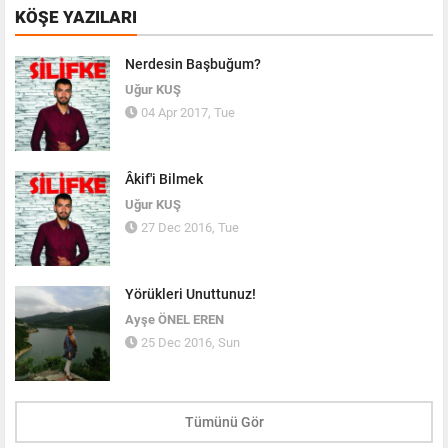
KÖŞE YAZILARI
Nerdesin Başbuğum?
Uğur KUŞ
04 Apr 2017, Tue
Âkif'i Bilmek
Uğur KUŞ
27 Dec 2016, Tue
Yörükleri Unuttunuz!
Ayşe ÖNEL EREN
25 Dec 2016, Sun
Tümünü Gör