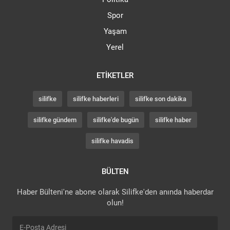
Spor
Yaşam
Yerel
ETIKETLER
silifke
silifke haberleri
silifke son dakika
silifke gündem
silifke'de bugün
silifke haber
silifke havadis
BÜLTEN
Haber Bülteni'ne abone olarak Silifke'den anında haberdar
olun!