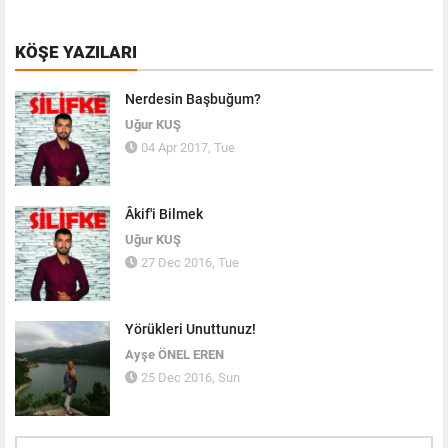
KÖŞE YAZILARI
Nerdesin Başbuğum?
Uğur KUŞ
04 Apr 2017, Tue
Âkif'i Bilmek
Uğur KUŞ
27 Dec 2016, Tue
Yörükleri Unuttunuz!
Ayşe ÖNEL EREN
25 Dec 2016, Sun