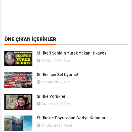
ÖNE ÇIKAN İÇERIKLER
Silifkeli Şehidin Yürek Yakan Hikayesi
30 Oct 2016, Sun
Silifke İçin Sel Uyarısı!
12 Mar 2017, Sun
Silifke Yörükleri
24 Jan 2017, Tue
Silifke'de Poyraz'dan Geriye Kalanlar!
14 Dec 2016, Wed