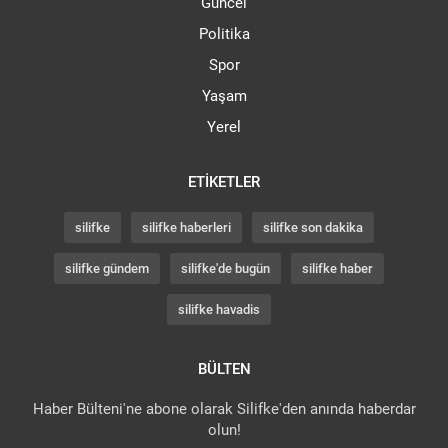
Güncel
Politika
Spor
Yaşam
Yerel
ETIKETLER
silifke
silifke haberleri
silifke son dakika
silifke gündem
silifke'de bugün
silifke haber
silifke havadis
BÜLTEN
Haber Bülteni'ne abone olarak Silifke'den anında haberdar
olun!