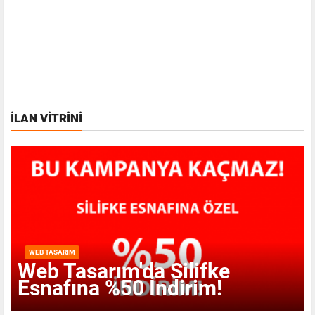
İLAN VITRINI
WEB TASARIM
Web Tasarım'da Silifke
Esnafına %50 İndirim!