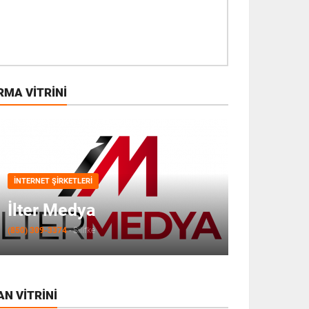
RMA VITRINI
İNTERNET ŞIRKETLERI
İlter Medya
(850) 309-3374
-
Silifke
AN VITRINI