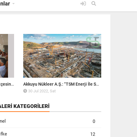
anlar
11 OCT 2022, TUE
Silifke Belediye Meclisi, 2023 Bütçesini Onayladı!
Akkuyu Nükleer A.Ş.: "TSM Enerji İle Sözleşme İmzalandı"
30 Jul 2022, Sat
30 Jul 2022,
ALERİ KATEGORİLERİ
nel
0
ifke
12