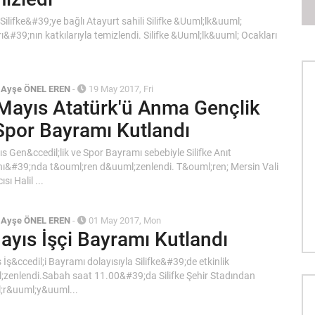
Silifke&#39;ye bağlı Atayurt sahili Silifke &Uuml;lk&uuml;
ı&#39;nın katkılarıyla temizlendi. Silifke &Uuml;lk&uuml; Ocakları
/
Ayşe ÖNEL EREN
-
19 May 2017, Fri
Mayıs Atatürk'ü Anma Gençlik
Spor Bayramı Kutlandı
s Gen&ccedil;lik ve Spor Bayramı sebebiyle Silifke Anıt
ı&#39;nda t&ouml;ren d&uuml;zenlendi. T&ouml;ren; Mersin Vali
sı Halil ...
/
Ayşe ÖNEL EREN
-
01 May 2017, Mon
ayıs İşçi Bayramı Kutlandı
 İş&ccedil;i Bayramı dolayısıyla Silifke&#39;de etkinlik
zenlendi.Sabah saat 11.00&#39;da Silifke Şehir Stadından
;r&uuml;y&uuml...