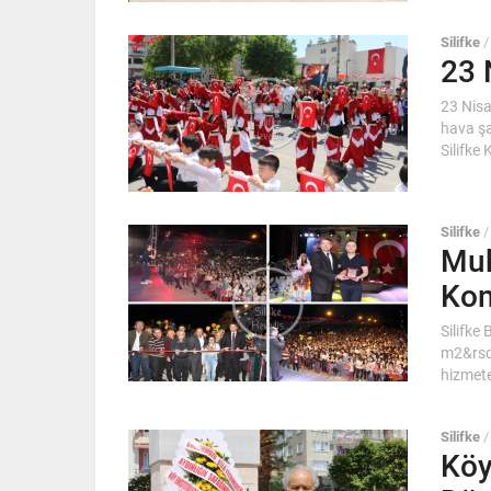
Silifke
23 
23 Nisa
hava şa
Silifke K
Silifke
Muk
Kon
Silifke
m2&rsq
hizmete
Silifke
Köy