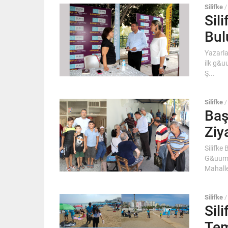
Silifke
Sil
Bul
Yazarlar
ilk g&u
Ş...
Silifke
Baş
Ziya
Silifke
G&uuml;
Mahalle
Silifke
Sil
Tem