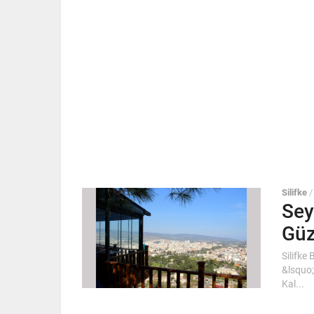
Silifke
Sey
Güz
Silifke
&lsquo;
Kal...