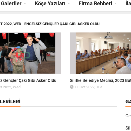
Galeriler
Köşe Yazıları
Firma Rehberi
İl
T 2022, WED
- ENGELSIZ GENÇLER ÇAKI GIBI ASKER OLDU
z Gençler Çakı Gibi Asker Oldu
t 2022, Wed
11 Oct 2022, Tue
LERILERI
G
Ge
Sil