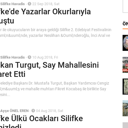
/
Silifke Havadis
-
22 Sep 2018, Sat
ifke'de Yazarlar Okurlarıyla
uştu
ÖN
 ile okuyucuların bir araya geldiği Silifke 2. Edebiyat Festivalinin
uml;n&uuml;nde, yazarlar Neslihan &Ouml;nderoğlu, İnci Aral ve
/
Silifke Havadis
-
10 Aug 2018, Fri
kan Turgut, Say Mahallesini
ret Etti
 Belediye Başkanı Dr. Mustafa Turgut, Başkan Yardımcısı Cengiz
m&uuml;ş ve mahalle muhtarı Fikret Kocabaş ile birlikte Say
sini...
/
Ayşe ÖNEL EREN
-
04 Aug 2018, Sat
ifke Ülkü Ocakları Silifke
izledi