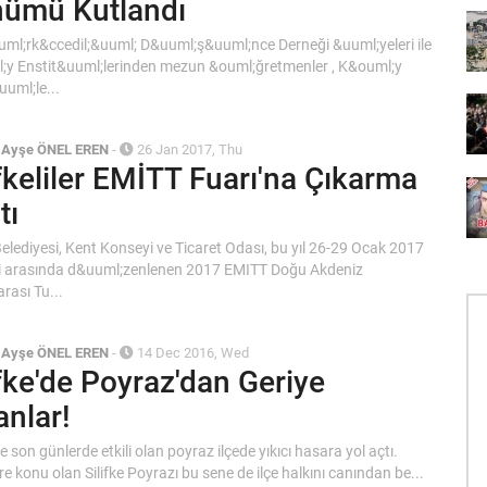
ümü Kutlandı
ml;rk&ccedil;&uuml; D&uuml;ş&uuml;nce Derneği &uuml;yeleri ile
;y Enstit&uuml;lerinden mezun &ouml;ğretmenler , K&ouml;y
uuml;le...
/
Ayşe ÖNEL EREN
-
26 Jan 2017, Thu
ifkeliler EMİTT Fuarı'na Çıkarma
tı
 Belediyesi, Kent Konseyi ve Ticaret Odası, bu yıl 26-29 Ocak 2017
ri arasında d&uuml;zenlenen 2017 EMITT Doğu Akdeniz
arası Tu...
/
Ayşe ÖNEL EREN
-
14 Dec 2016, Wed
ifke'de Poyraz'dan Geriye
anlar!
de son günlerde etkili olan poyraz ilçede yıkıcı hasara yol açtı.
re konu olan Silifke Poyrazı bu sene de ilçe halkını canından be...