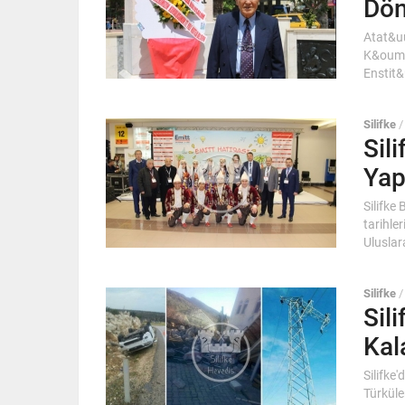
Dön
Atat&uu
K&ouml
Enstit&
Silifke
Sil
Yap
Silifke
tarihle
Uluslar
Silifke
Sil
Kal
Silifke'
Türküle