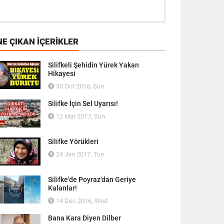
E ÇIKAN İÇERIKLER
Silifkeli Şehidin Yürek Yakan
Hikayesi
30 Oct 2016, Sun
Silifke İçin Sel Uyarısı!
12 Mar 2017, Sun
Silifke Yörükleri
24 Jan 2017, Tue
Silifke'de Poyraz'dan Geriye
Kalanlar!
14 Dec 2016, Wed
Bana Kara Diyen Dilber