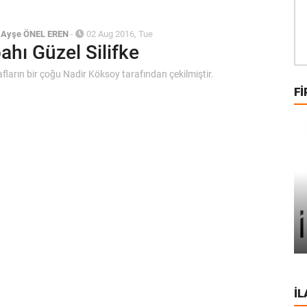
/
Ayşe ÖNEL EREN
-
02 Aug 2016, Tue
ahı Güzel Silifke
fların bir çoğu Nadir Köksoy tarafından çekilmiştir.
FI
İL