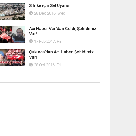
Silifke için Sel Uyarısı!
28 Dec 2016, Wed
Acı Haber Van'dan Geldi; Şehidimiz
Var!
17 Feb 2017, Fri
Çukurca'dan Acı Haber; Şehidimiz
Var!
28 Oct 2016, Fri