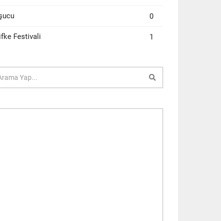
şucu
0
ifke Festivali
1