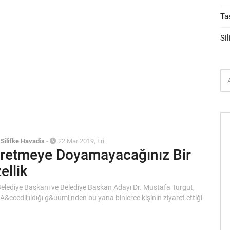
Ta
Sil
/
Silifke Havadis
-
22 Mar 2019, Fri
retmeye Doyamayacağınız Bir
ellik
 Belediye Başkanı ve Belediye Başkan Adayı Dr. Mustafa Turgut,
A&ccedil;ıldığı g&uuml;nden bu yana binlerce kişinin ziyaret ettiği