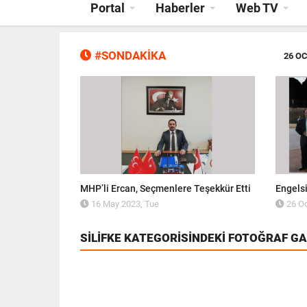
Portal
Haberler
Web TV
#SONDAKİKA
26 OC
n tacıdır"
MHP’li Ercan, Seçmenlere Teşekkür Etti
Engelsi
16 May 2023, Tue
26 Oc
SILIFKE KATEGORISINDEKI FOTOĞRAF GA