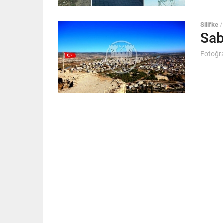
Silifke
Sab
Fotoğra