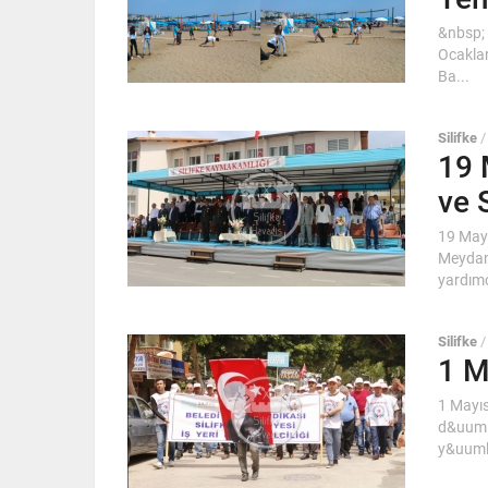
&nbsp; 
Ocaklar
Ba...
Silifke
19 
ve 
19 Mayı
Meydan
yardımcı
Silifke
1 M
1 Mayıs
d&uuml;
y&uuml