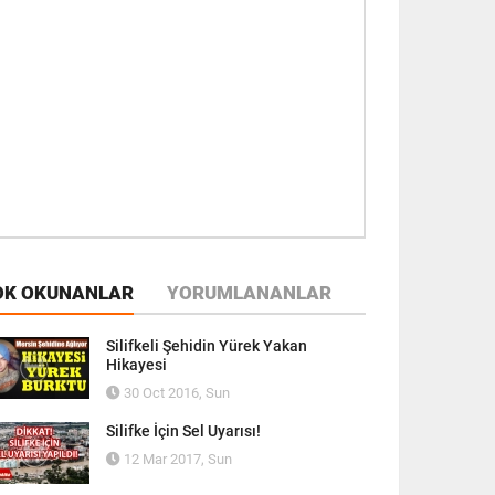
OK OKUNANLAR
YORUMLANANLAR
Silifkeli Şehidin Yürek Yakan
Hikayesi
30 Oct 2016, Sun
Silifke İçin Sel Uyarısı!
12 Mar 2017, Sun