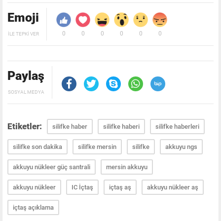
Emoji
0
0
0
0
0
0
İLE TEPKI VER
Paylaş
SOSYAL MEDYA
Etiketler:
silifke haber
silifke haberi
silifke haberleri
silifke son dakika
silifke mersin
silifke
akkuyu ngs
akkuyu nükleer güç santrali
mersin akkuyu
akkuyu nükleer
IC İçtaş
içtaş aş
akkuyu nükleer aş
içtaş açıklama