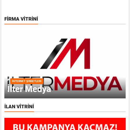
FIRMA VITRINI
İNTERNET ŞIRKETLERI
İlter Medya
İLAN VITRINI