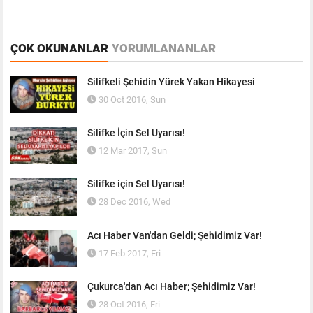
ÇOK OKUNANLAR
YORUMLANANLAR
Silifkeli Şehidin Yürek Yakan Hikayesi
30 Oct 2016, Sun
Silifke İçin Sel Uyarısı!
12 Mar 2017, Sun
Silifke için Sel Uyarısı!
28 Dec 2016, Wed
Acı Haber Van'dan Geldi; Şehidimiz Var!
17 Feb 2017, Fri
Çukurca'dan Acı Haber; Şehidimiz Var!
28 Oct 2016, Fri