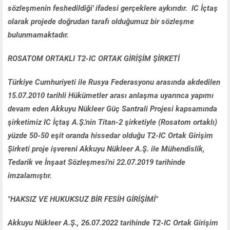
sözleşmenin feshedildiği' ifadesi gerçeklere aykırıdır. IC İçtaş
olarak projede doğrudan tarafı olduğumuz bir sözleşme
bulunmamaktadır.
ROSATOM ORTAKLI T2-IC ORTAK GİRİŞİM ŞİRKETİ
Türkiye Cumhuriyeti ile Rusya Federasyonu arasında akdedilen
15.07.2010 tarihli Hükümetler arası anlaşma uyarınca yapımı
devam eden Akkuyu Nükleer Güç Santrali Projesi kapsamında
şirketimiz IC İçtaş A.Ş.'nin Titan-2 şirketiyle (Rosatom ortaklı)
yüzde 50-50 eşit oranda hissedar olduğu T2-IC Ortak Girişim
Şirketi proje işvereni Akkuyu Nükleer A.Ş. ile Mühendislik,
Tedarik ve İnşaat Sözleşmesi'ni 22.07.2019 tarihinde
imzalamıştır.
"HAKSIZ VE HUKUKSUZ BİR FESİH GİRİŞİMİ"
Akkuyu Nükleer A.Ş., 26.07.2022 tarihinde T2-IC Ortak Girişim