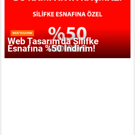
WEB TASARIM
Web Tasarım'da Silifke
Esnafına %50 İndirim!