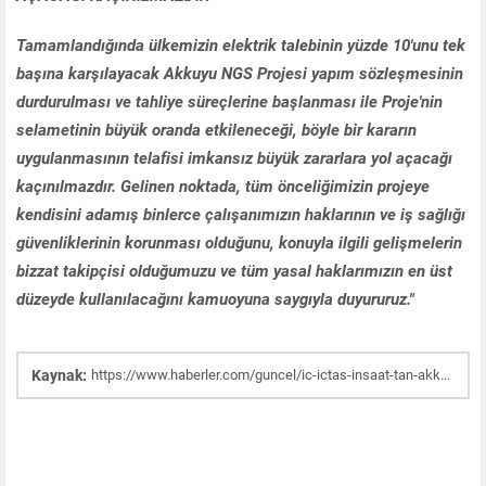
Tamamlandığında ülkemizin elektrik talebinin yüzde 10'unu tek
başına karşılayacak Akkuyu NGS Projesi yapım sözleşmesinin
durdurulması ve tahliye süreçlerine başlanması ile Proje'nin
selametinin büyük oranda etkileneceği, böyle bir kararın
uygulanmasının telafisi imkansız büyük zararlara yol açacağı
kaçınılmazdır. Gelinen noktada, tüm önceliğimizin projeye
kendisini adamış binlerce çalışanımızın haklarının ve iş sağlığı
güvenliklerinin korunması olduğunu, konuyla ilgili gelişmelerin
bizzat takipçisi olduğumuzu ve tüm yasal haklarımızın en üst
düzeyde kullanılacağını kamuoyuna saygıyla duyururuz."
Kaynak:
https://www.haberler.com/guncel/ic-ictas-insaat-tan-akkuyu-aciklamasi-fesih-15121494-haberi/