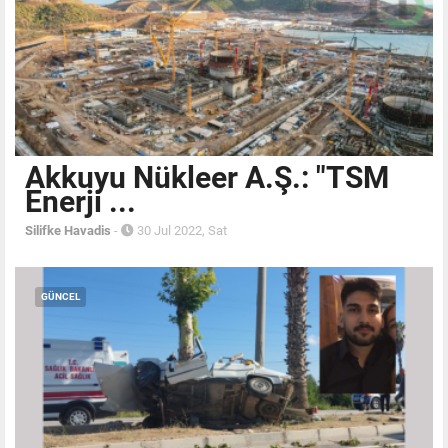
Akkuyu Nükleer A.Ş.: "TSM
Enerji ...
Silifke Havadis
-
30 Jul 2022, Sat
GÜNCEL