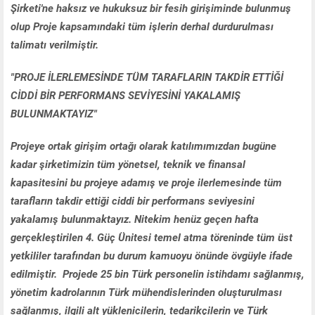
Şirketi'ne haksız ve hukuksuz bir fesih girişiminde bulunmuş
olup Proje kapsamındaki tüm işlerin derhal durdurulması
talimatı verilmiştir.
"PROJE İLERLEMESİNDE TÜM TARAFLARIN TAKDİR ETTİĞİ
CİDDİ BİR PERFORMANS SEVİYESİNİ YAKALAMIŞ
BULUNMAKTAYIZ"
Projeye ortak girişim ortağı olarak katılımımızdan bugüne
kadar şirketimizin tüm yönetsel, teknik ve finansal
kapasitesini bu projeye adamış ve proje ilerlemesinde tüm
tarafların takdir ettiği ciddi bir performans seviyesini
yakalamış bulunmaktayız. Nitekim henüz geçen hafta
gerçekleştirilen 4. Güç Ünitesi temel atma töreninde tüm üst
yetkililer tarafından bu durum kamuoyu önünde övgüyle ifade
edilmiştir. Projede 25 bin Türk personelin istihdamı sağlanmış,
yönetim kadrolarının Türk mühendislerinden oluşturulması
sağlanmış, ilgili alt yüklenicilerin, tedarikçilerin ve Türk