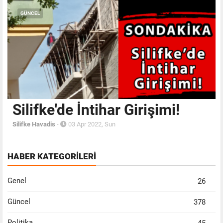
GÜNCEL
Silifke'de İntihar Girişimi!
Silifke Havadis
-
03 Apr 2022, Sun
HABER KATEGORİLERİ
Genel
26
Güncel
378
Politika
45