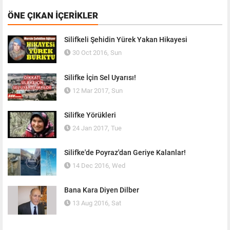
ÖNE ÇIKAN İÇERIKLER
Silifkeli Şehidin Yürek Yakan Hikayesi
30 Oct 2016, Sun
Silifke İçin Sel Uyarısı!
12 Mar 2017, Sun
Silifke Yörükleri
24 Jan 2017, Tue
Silifke'de Poyraz'dan Geriye Kalanlar!
14 Dec 2016, Wed
Bana Kara Diyen Dilber
13 Aug 2016, Sat