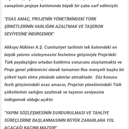
sanayiinin projeye katılımında büyük bir çaba sarf edilmiştir.
"ESAS AMAÇ, PROJE'NİN YÖNETİMİNDEKİ TÜRK
ŞİRKETLERİNİN VARLIĞINI AZALTMAK VE TAŞERON
SEVİYESİNE İNDİRGEMEK"
Akkuyu Nükleer A.Ş. Cumhuriyet tarihinin tek kalemdeki en
büyük yatırım sözleşmesini feshetme girişimiyle Proje'deki
Türk paydaşlığını ortadan kaldırma sonucunu oluşturmakta ve
Proje genel yüklenicisi olarak tamamen Rus menşeili başka bir
şirketi tayin etme yönünde adımlar atmaktadır. Söz konusu
fesih girişimindeki esas amacın, Proje'nin yönetimindeki Türk
şirketlerinin varlığını azaltmak ve taşeron seviyesine
indirgemek olduğu açıktır.
"YAPIM SÖZLEŞMESİNİN DURDURULMASI VE TAHLİYE
SÜREÇLERİNE BAŞLANMASININ BÜYÜK ZARARLARA YOL
AÇACAĞI KAÇINILMAZDIR"