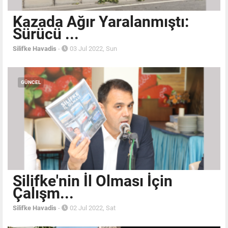
Kazada Ağır Yaralanmıştı:
Sürücü ...
Silifke Havadis
-
03 Jul 2022, Sun
GÜNCEL
Silifke'nin İl Olması İçin
Çalışm...
Silifke Havadis
-
02 Jul 2022, Sat