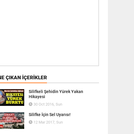
E ÇIKAN İÇERIKLER
Silifkeli Şehidin Yürek Yakan
Hikayesi
30 Oct 2016, Sun
Silifke İçin Sel Uyarısı!
12 Mar 2017, Sun