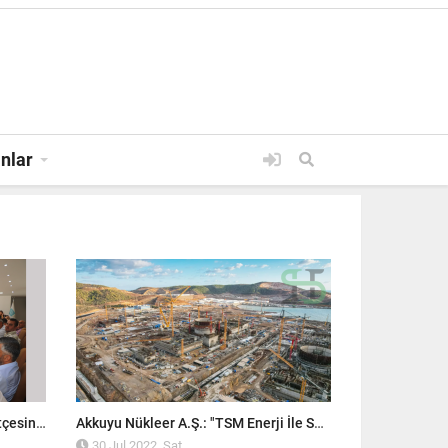
anlar
30 JUL 2022, SAT
Silifke Belediye Meclisi, 2023 Bütçesini Onayladı!
Akkuyu Nükleer A.Ş.: "TSM Enerji İle Sözleşme İmzalandı"
30 Jul 2022, Sat
30 Jul 2022,