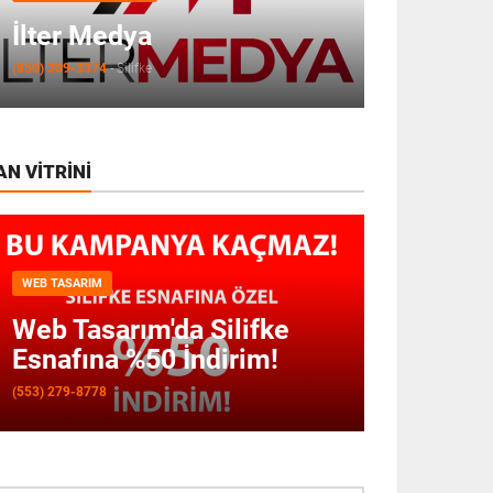
İlter Medya
(850) 309-3374
-
Silifke
AN VITRINI
WEB TASARIM
Web Tasarım'da Silifke
Esnafına %50 İndirim!
(553) 279-8778