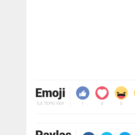
Emoji
İLE TEPKI VER
1
0
0