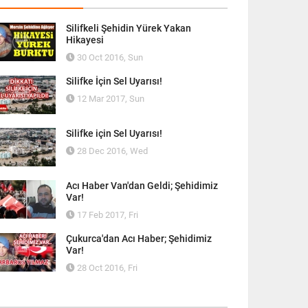
Silifkeli Şehidin Yürek Yakan
Hikayesi
30 Oct 2016, Sun
Silifke İçin Sel Uyarısı!
12 Mar 2017, Sun
Silifke için Sel Uyarısı!
28 Dec 2016, Wed
Acı Haber Van'dan Geldi; Şehidimiz
Var!
17 Feb 2017, Fri
Çukurca'dan Acı Haber; Şehidimiz
Var!
28 Oct 2016, Fri