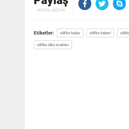
Paylaş
SOSYAL MEDYA
Etiketler:
silifke haber
silifke haberi
silif
silifke ülkü ocakları