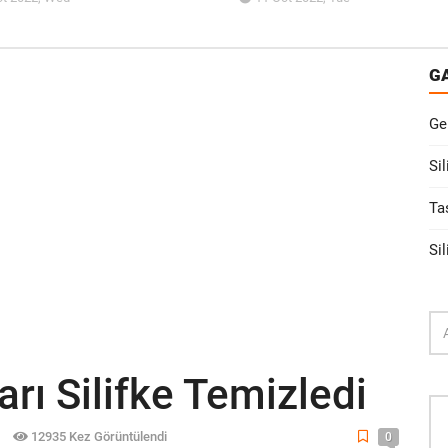
G
Ge
Sil
Ta
Sil
arı Silifke Temizledi
12935 Kez Görüntülendi
0