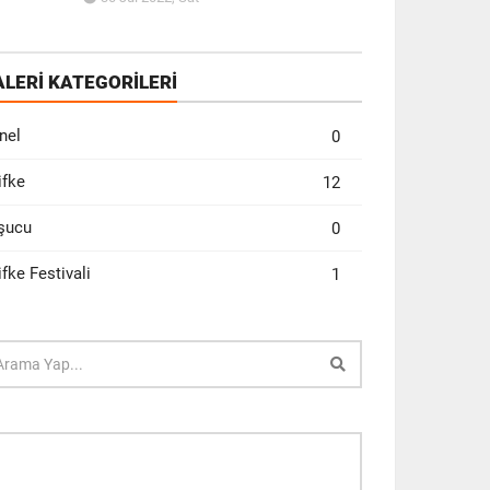
ALERİ KATEGORİLERİ
nel
0
ifke
12
şucu
0
ifke Festivali
1