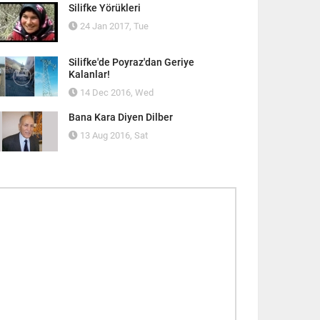
Silifke Yörükleri
24 Jan 2017, Tue
Silifke'de Poyraz'dan Geriye
Kalanlar!
14 Dec 2016, Wed
Bana Kara Diyen Dilber
13 Aug 2016, Sat