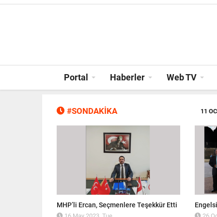
Portal
Haberler
Web TV
#SONDAKİKA
11 OC
n tacıdır"
MHP’li Ercan, Seçmenlere Teşekkür Etti
Engelsi
16 May 2023, Tue
26 Oc