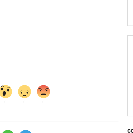
0
0
0
Ç