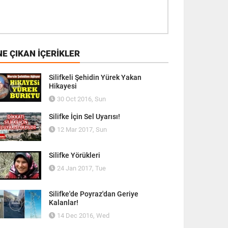
E ÇIKAN İÇERIKLER
Silifkeli Şehidin Yürek Yakan
Hikayesi
30 Oct 2016, Sun
Silifke İçin Sel Uyarısı!
12 Mar 2017, Sun
Silifke Yörükleri
24 Jan 2017, Tue
Silifke'de Poyraz'dan Geriye
Kalanlar!
14 Dec 2016, Wed