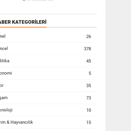
ABER KATEGORİLERİ
nel
26
ncel
378
litika
45
onomi
5
or
35
şam
73
knoloji
10
rım & Hayvancılık
15