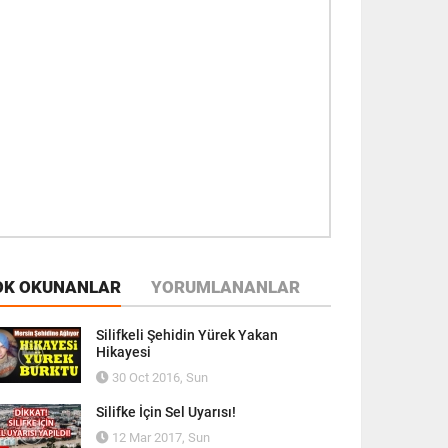
OK OKUNANLAR
YORUMLANANLAR
Silifkeli Şehidin Yürek Yakan
Hikayesi
30 Oct 2016, Sun
Silifke İçin Sel Uyarısı!
12 Mar 2017, Sun