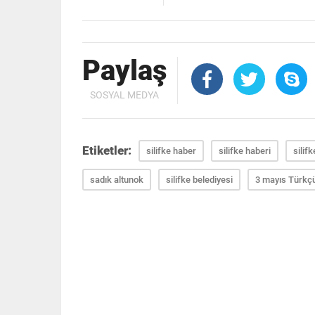
Paylaş
SOSYAL MEDYA
Etiketler:
silifke haber
silifke haberi
silif
sadık altunok
silifke belediyesi
3 mayıs Türkç