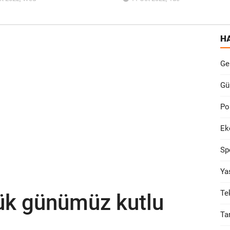
H
Ge
Gü
Po
Ek
Sp
Ya
Te
lük günümüz kutlu
Ta