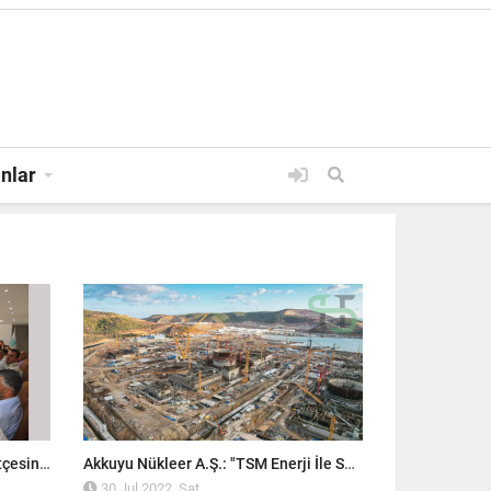
anlar
30 JUL 2022, SAT
Silifke Belediye Meclisi, 2023 Bütçesini Onayladı!
Akkuyu Nükleer A.Ş.: "TSM Enerji İle Sözleşme İmzalandı"
30 Jul 2022, Sat
30 Jul 2022,