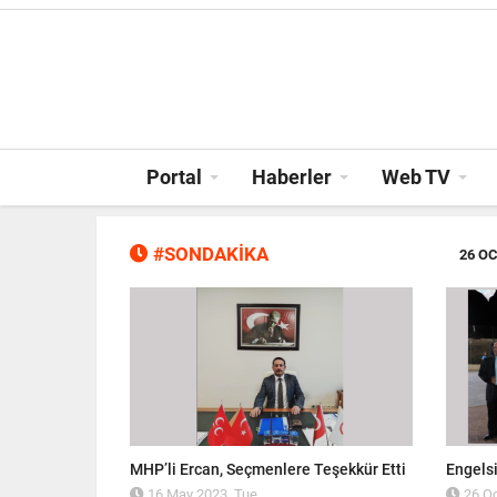
Portal
Haberler
Web TV
#SONDAKİKA
11 OC
n tacıdır"
MHP’li Ercan, Seçmenlere Teşekkür Etti
Engelsi
16 May 2023, Tue
26 Oc