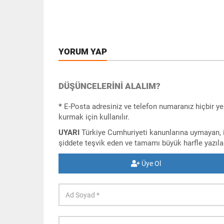
YORUM YAP
DÜŞÜNCELERINI ALALIM?
*
E-Posta adresiniz ve telefon numaranız hiçbir ye
kurmak için kullanılır.
UYARI
Türkiye Cumhuriyeti kanunlarına uymayan, iç
şiddete teşvik eden ve tamamı büyük harfle yazı
Üye Ol