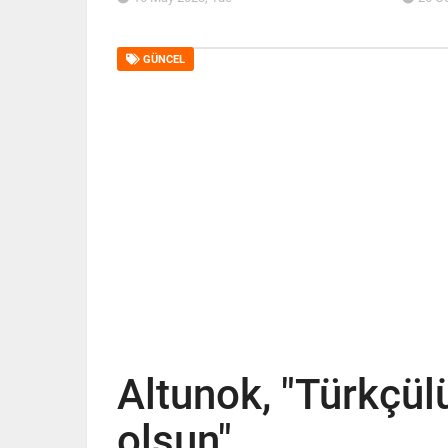
GÜNCEL
Altunok, "Türkçü
olsun"