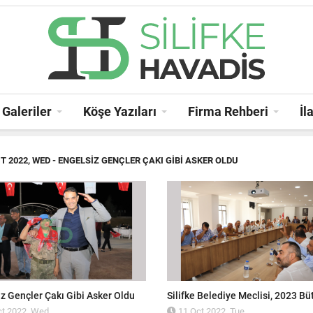
Galeriler
Köşe Yazıları
Firma Rehberi
İl
T 2022, TUE
- SILIFKE BELEDIYE MECLISI, 2023 BÜTÇESINI ONAYLADI!
z Gençler Çakı Gibi Asker Oldu
t 2022, Wed
11 Oct 2022, Tue