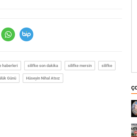
ke haberleri
silifke son dakika
silifke mersin
silifke
ülük Günü
Hüseyin Nihal Atsız
Ç