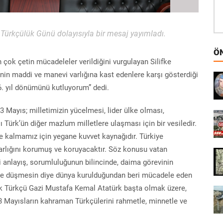
, Türkçülük Günü dolayısıyla bir mesaj yayımladı.
ÖN
 çok çetin mücadeleler verildiğini vurgulayan Silifke
’nin maddi ve manevi varlığına kast edenlere karşı gösterdiği
76. yıl dönümünü kutluyorum” dedi.
3 Mayıs; milletimizin yücelmesi, lider ülke olması,
Türk’ün diğer mazlum milletlere ulaşması için bir vesiledir.
e kalmamız için yegane kuvvet kaynağıdır. Türkiye
 varlığını korumuş ve koruyacaktır. Söz konusu vatan
 anlayış, sorumluluğunun bilincinde, daima görevinin
yere düşmesin diye dünya kurulduğundan beri mücadele eden
yük Türkçü Gazi Mustafa Kemal Atatürk başta olmak üzere,
3 Mayısların kahraman Türkçülerini rahmetle, minnetle ve