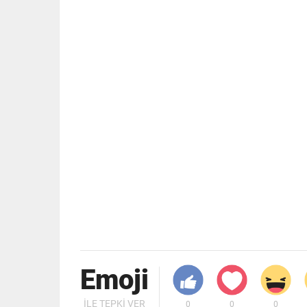
Emoji
İLE TEPKI VER
0
0
0