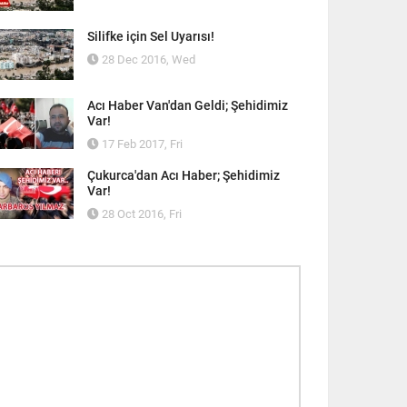
Silifke için Sel Uyarısı!
28 Dec 2016, Wed
Acı Haber Van'dan Geldi; Şehidimiz
Var!
17 Feb 2017, Fri
Çukurca'dan Acı Haber; Şehidimiz
Var!
28 Oct 2016, Fri