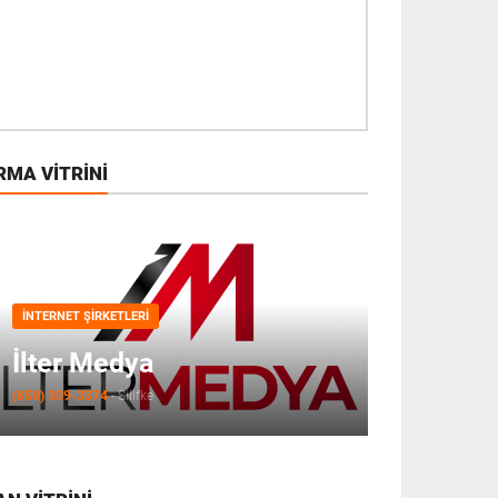
RMA VITRINI
İNTERNET ŞIRKETLERI
İlter Medya
(850) 309-3374
-
Silifke