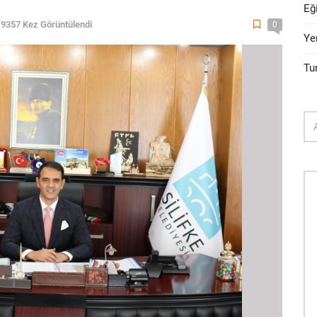
Eğ
9357 Kez Görüntülendi
0
Ye
Tu