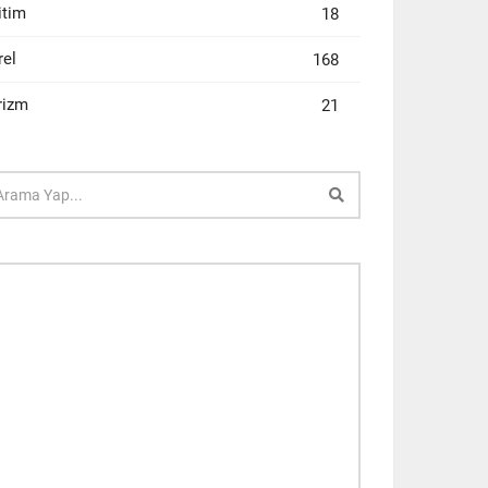
itim
18
rel
168
rizm
21