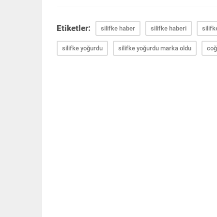
Etiketler:
silifke haber
silifke haberi
silif
silifke yoğurdu
silifke yoğurdu marka oldu
coğ