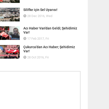
Silifke için Sel Uyarısı!
28 Dec 2016, Wed
Acı Haber Van'dan Geldi; Şehidimiz
Var!
17 Feb 2017, Fri
Çukurca'dan Acı Haber; Şehidimiz
Var!
28 Oct 2016, Fri