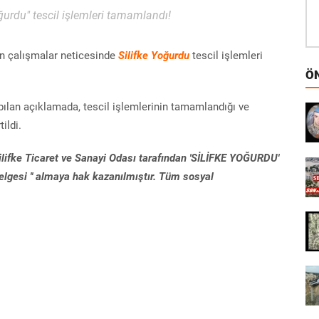
urdu" tescil işlemleri tamamlandı!
len çalışmalar neticesinde
Silifke
Yoğurdu
tescil işlemleri
ÖN
pılan açıklamada, tescil işlemlerinin tamamlandığı ve
ildi.
ilifke Ticaret ve Sanayi Odası tarafından 'SİLİFKE YOĞURDU'
Belgesi '' almaya hak kazanılmıştır. Tüm sosyal