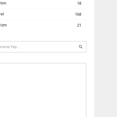
itim
18
rel
168
rizm
21