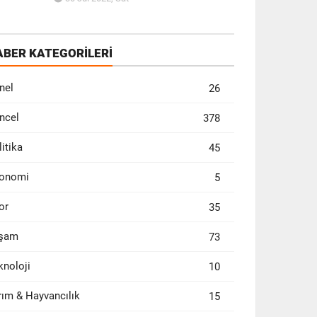
ABER KATEGORİLERİ
nel
26
ncel
378
litika
45
onomi
5
or
35
şam
73
knoloji
10
rım & Hayvancılık
15