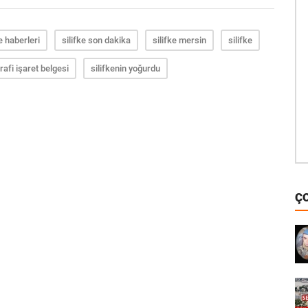
ke haberleri
silifke son dakika
silifke mersin
silifke
rafi işaret belgesi
silifkenin yoğurdu
Ç