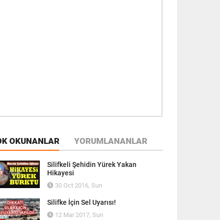
OK OKUNANLAR
YORUMLANANLAR
Silifkeli Şehidin Yürek Yakan
Hikayesi
30 Oct 2016, Sun
Silifke İçin Sel Uyarısı!
12 Mar 2017, Sun