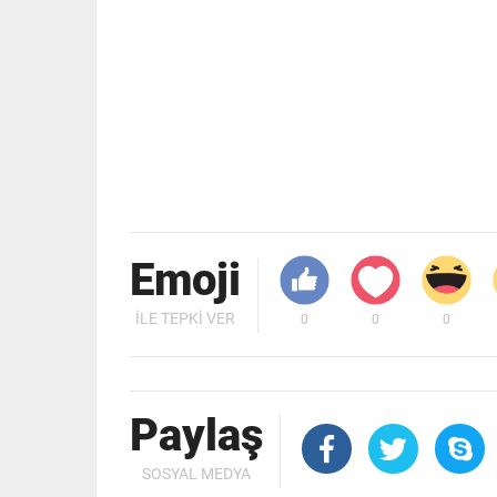
Emoji
İLE TEPKI VER
0
0
0
Paylaş
SOSYAL MEDYA