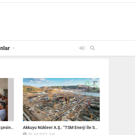
anlar
30 JUL 2022, SAT
Silifke Belediye Meclisi, 2023 Bütçesini Onayladı!
Akkuyu Nükleer A.Ş.: "TSM Enerji İle Sözleşme İmzalandı"
30 Jul 2022, Sat
30 Jul 2022,