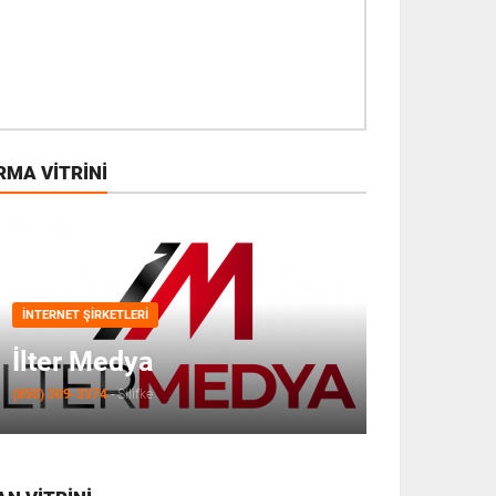
RMA VITRINI
İNTERNET ŞIRKETLERI
İlter Medya
(850) 309-3374
-
Silifke