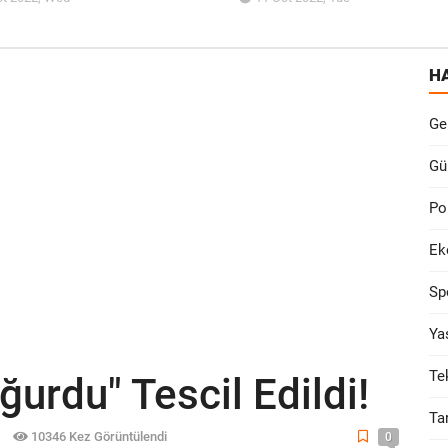
H
Ge
Gü
Po
Ek
Sp
Ya
Te
ğurdu" Tescil Edildi!
Ta
10346 Kez Görüntülendi
0