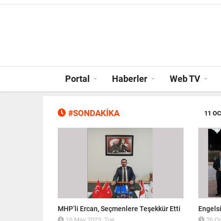
Portal
Haberler
Web TV
#SONDAKİKA
11 OC
n tacıdır"
MHP’li Ercan, Seçmenlere Teşekkür Etti
Engelsi
16 May 2023, Tue
26 Oc