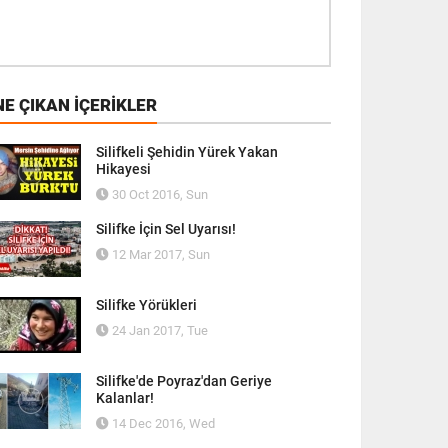
E ÇIKAN İÇERIKLER
Silifkeli Şehidin Yürek Yakan
Hikayesi
30 Oct 2016, Sun
Silifke İçin Sel Uyarısı!
12 Mar 2017, Sun
Silifke Yörükleri
24 Jan 2017, Tue
Silifke'de Poyraz'dan Geriye
Kalanlar!
14 Dec 2016, Wed