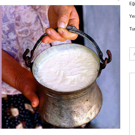
Eğ
Ye
Tu