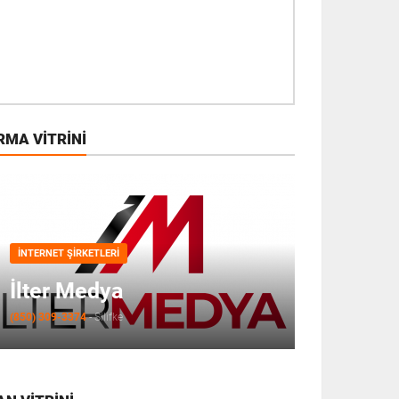
RMA VITRINI
İNTERNET ŞIRKETLERI
İlter Medya
(850) 309-3374
-
Silifke