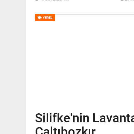
YEREL
Silifke'nin Lavan
Çaltıbozkır