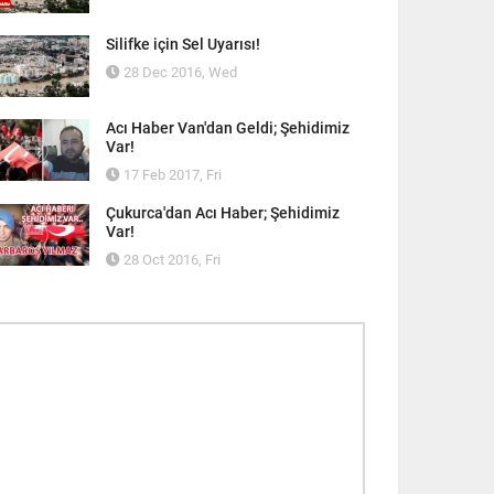
Silifke için Sel Uyarısı!
28 Dec 2016, Wed
Acı Haber Van'dan Geldi; Şehidimiz
Var!
17 Feb 2017, Fri
Çukurca'dan Acı Haber; Şehidimiz
Var!
28 Oct 2016, Fri