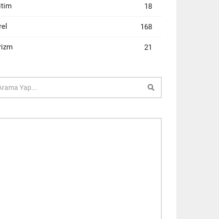
itim
18
rel
168
rizm
21