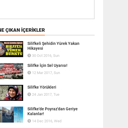
E ÇIKAN İÇERIKLER
Silifkeli Şehidin Yürek Yakan
Hikayesi
30 Oct 2016, Sun
Silifke İçin Sel Uyarısı!
12 Mar 2017, Sun
Silifke Yörükleri
24 Jan 2017, Tue
Silifke'de Poyraz'dan Geriye
Kalanlar!
14 Dec 2016, Wed