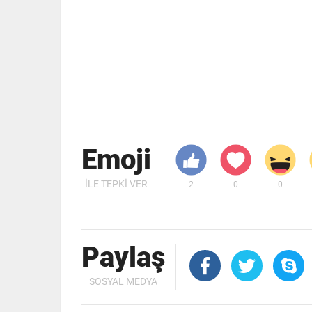
Emoji
İLE TEPKI VER
2
0
0
Paylaş
SOSYAL MEDYA