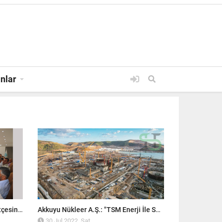
anlar
11 OCT 2022, TUE
Silifke Belediye Meclisi, 2023 Bütçesini Onayladı!
Akkuyu Nükleer A.Ş.: "TSM Enerji İle Sözleşme İmzalandı"
30 Jul 2022, Sat
30 Jul 2022,