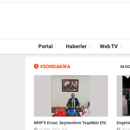
Portal
Haberler
Web TV
#SONDAKİKA
26 OC
n tacıdır"
MHP’li Ercan, Seçmenlere Teşekkür Etti
Engelsi
16 May 2023, Tue
26 Oc