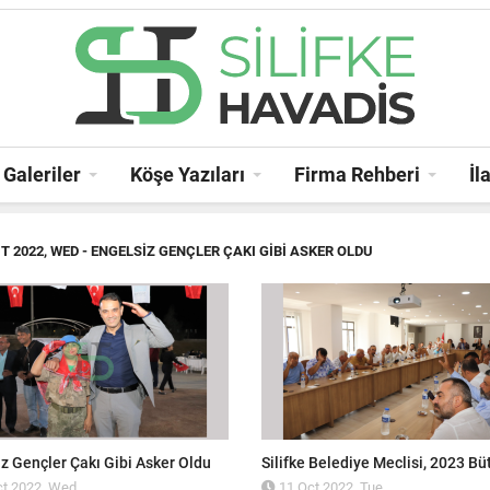
Galeriler
Köşe Yazıları
Firma Rehberi
İl
T 2022, WED
- ENGELSIZ GENÇLER ÇAKI GIBI ASKER OLDU
z Gençler Çakı Gibi Asker Oldu
t 2022, Wed
11 Oct 2022, Tue