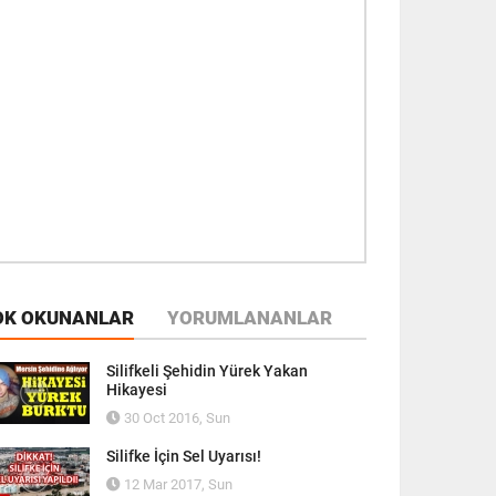
OK OKUNANLAR
YORUMLANANLAR
Silifkeli Şehidin Yürek Yakan
Hikayesi
30 Oct 2016, Sun
Silifke İçin Sel Uyarısı!
12 Mar 2017, Sun