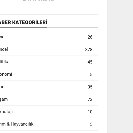
ABER KATEGORİLERİ
nel
26
ncel
378
litika
45
onomi
5
or
35
şam
73
knoloji
10
rım & Hayvancılık
15