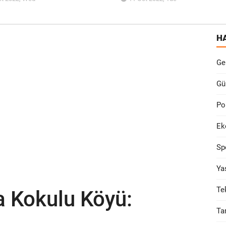
H
Ge
Gü
Po
Ek
Sp
Ya
Te
ta Kokulu Köyü:
Ta